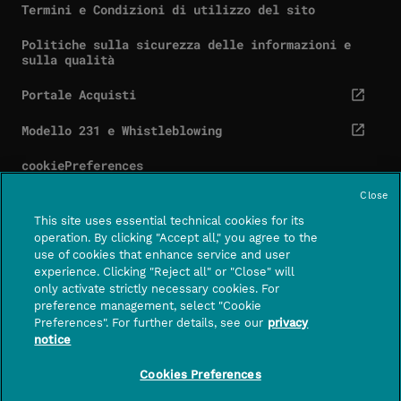
Termini e Condizioni di utilizzo del sito
Politiche sulla sicurezza delle informazioni e
sulla qualità
Portale Acquisti
cta.screenReaderExternal
Modello 231 e Whistleblowing
cta.screenReaderExternal
cookiePreferences
Close
This site uses essential technical cookies for its
operation. By clicking "Accept all," you agree to the
use of cookies that enhance service and user
Contatti
Centro assistenza
experience. Clicking "Reject all" or "Close" will
CTA.SCREE
only activate strictly necessary cookies. For
preference management, select "Cookie
FOLLOWUS
Preferences". For further details, see our
privacy
notice
PagoPA S.p.A. – società per azioni con socio unico
– capitale sociale di euro 1,000,000 interamente
Cookies Preferences
versato – sede legale in Roma, Piazza Colonna 370,