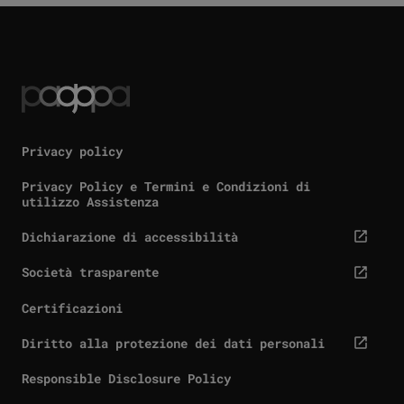
Privacy policy
Privacy Policy e Termini e Condizioni di
utilizzo Assistenza
Dichiarazione di accessibilità
cta.screenReaderExternal
Società trasparente
cta.screenReaderExternal
Certificazioni
Diritto alla protezione dei dati personali
cta.screenReaderExternal
Responsible Disclosure Policy