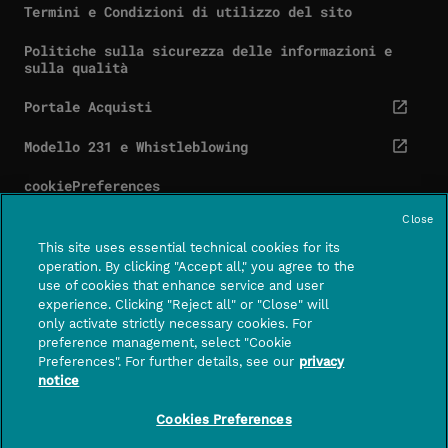
Termini e Condizioni di utilizzo del sito
Politiche sulla sicurezza delle informazioni e
sulla qualità
Portale Acquisti
cta.screenReaderExternal
Modello 231 e Whistleblowing
cta.screenReaderExternal
cookiePreferences
Close
This site uses essential technical cookies for its
operation. By clicking "Accept all," you agree to the
use of cookies that enhance service and user
Contatti
Centro assistenza
experience. Clicking "Reject all" or "Close" will
CTA.SCREE
only activate strictly necessary cookies. For
preference management, select "Cookie
FOLLOWUS
Preferences". For further details, see our
privacy
notice
PagoPA S.p.A. – società per azioni con socio unico
– capitale sociale di euro 1,000,000 interamente
Cookies Preferences
versato – sede legale in Roma, Piazza Colonna 370,