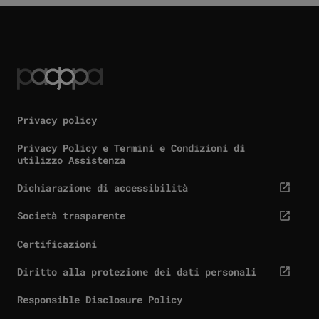
Privacy policy
Privacy Policy e Termini e Condizioni di
utilizzo Assistenza
Dichiarazione di accessibilità
cta.screenReaderExternal
Società trasparente
cta.screenReaderExternal
Certificazioni
Diritto alla protezione dei dati personali
cta.screenReaderExternal
Responsible Disclosure Policy