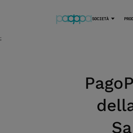
SOCIETÀ
PRO
;
PagoP
dell
Sa