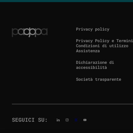
Privacy policy
Privacy Policy e Termini
Condizioni di utilizzo
Assistenza
Dichiarazione di
(link esterno, si apre i
accessibilità
Società trasparente
(link esterno, si apre i
SEGUICI SU: