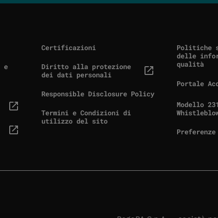
Certificazioni
Politiche 
delle info
qualità
 e
Diritto alla protezione
(link esterno, si apre in una nuova scheda)
dei dati personali
Portale Ac
(link este
Responsible Disclosure Policy
Modello 23
n una nuova scheda)
(link este
Termini e Condizioni di
Whistleblo
utilizzo del sito
Preferenze
n una nuova scheda)