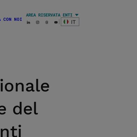
AREA RISERVATA ENTI
A CON NOI
edia
IT
ionale
e del
nti