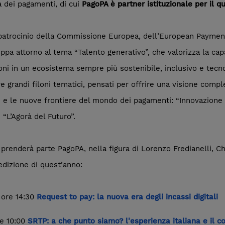
a dei pagamenti, di cui
PagoPA è partner istituzionale per il 
l patrocinio della Commissione Europea, dell’European Payment
viluppa attorno al tema “Talento generativo”, che valorizza la c
oni in un ecosistema sempre più sostenibile, inclusivo e tecn
re grandi filoni tematici, pensati per offrire una visione comp
e e le nuove frontiere del mondo dei pagamenti: “Innovazione e 
 “L’Agorà del Futuro”.
 prenderà parte PagoPA, nella figura di Lorenzo Fredianelli, C
’edizione di quest’anno:
 ore 14:30
Request to pay: la nuova era degli incassi digitali
re 10:00
SRTP: a che punto siamo? l'esperienza italiana e il c