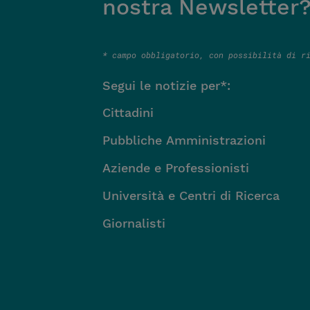
nostra Newsletter
* campo obbligatorio, con possibilità di r
Segui le notizie per*:
Segui le notizie per*:
Cittadini
Pubbliche Amministrazioni
Aziende e Professionisti
Università e Centri di Ricerca
Giornalisti