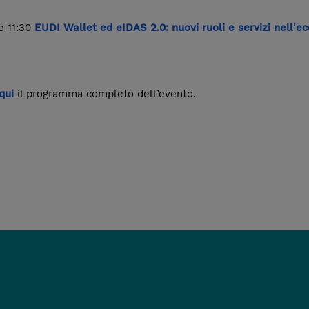
e 11:30
EUDI Wallet ed eIDAS 2.0: nuovi ruoli e servizi nell'ec
qui
il programma completo dell’evento.
Indirizzo email