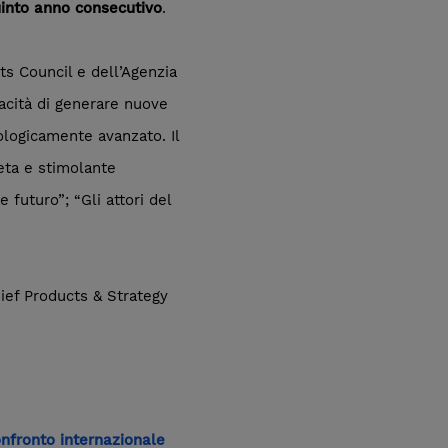
quinto anno consecutivo
.
s Council e dell’Agenzia
apacità di generare nuove
ologicamente avanzato. Il
leta e stimolante
futuro”; “Gli attori del
hief Products & Strategy
onfronto internazionale