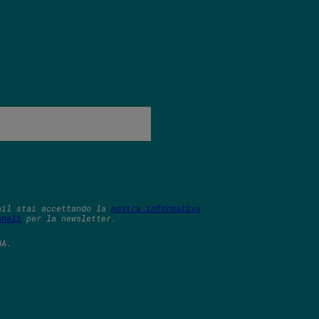
ail stai accettando la
nostra informativa
onali
per la newsletter.
HA.