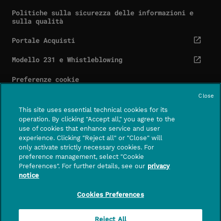
Politiche sulla sicurezza delle informazioni e
sulla qualità
Portale Acquisti
(link esterno, si apre in una nuova scheda)
Modello 231 e Whistleblowing
(link esterno, si apre in una nuova scheda)
Preferenze cookie
Close
This site uses essential technical cookies for its
operation. By clicking "Accept all," you agree to the
use of cookies that enhance service and user
Contatti
Centro assistenza
experience. Clicking "Reject all" or "Close" will
(LINK EST
only activate strictly necessary cookies. For
preference management, select "Cookie
SEGUICI SU:
Preferences". For further details, see our
privacy
notice
PagoPA S.p.A. – società per azioni con socio unico
– capitale sociale di euro 1,000,000 interamente
Cookies Preferences
versato – sede legale in Roma, Piazza Colonna 370,
CAP 00187 – n. di iscrizione a Registro Imprese di
Reject All