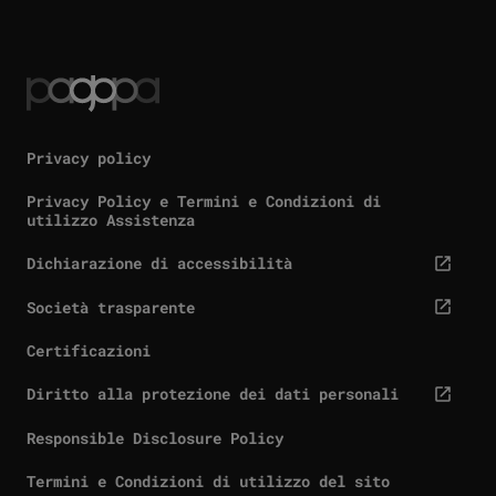
Privacy policy
Privacy Policy e Termini e Condizioni di
utilizzo Assistenza
Dichiarazione di accessibilità
(link esterno, si apre in una nuova scheda)
Società trasparente
(link esterno, si apre in una nuova scheda)
Certificazioni
Diritto alla protezione dei dati personali
(link esterno, si apre in una nuova scheda)
Responsible Disclosure Policy
Termini e Condizioni di utilizzo del sito