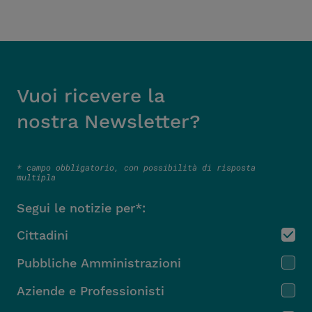
Indirizzo email
Vuoi ricevere la
nostra Newsletter?
* campo obbligatorio, con possibilità di risposta
multipla
Segui le notizie per*:
Segui le notizie per*:
Cittadini
Pubbliche Amministrazioni
Aziende e Professionisti