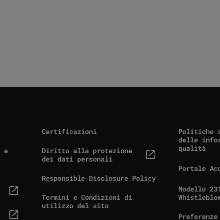
Certificazioni
Politiche 
delle info
qualità
 e
Diritto alla protezione
(link esterno, si apre in una nuova scheda)
dei dati personali
Portale Ac
(link este
Responsible Disclosure Policy
Modello 23
n una nuova scheda)
(link este
Termini e Condizioni di
Whistleblo
utilizzo del sito
Preferenze
n una nuova scheda)