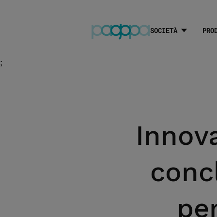
SOCIETÀ
PRO
;
Innova
concl
pe