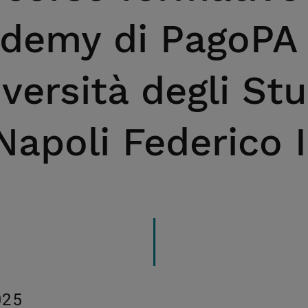
demy di PagoPA
iversità degli Stu
Napoli Federico I
025