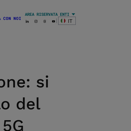
AREA RISERVATA ENTI
A CON NOI
edia
IT
ne: si
lo del
 5G