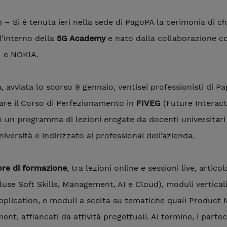
5
– Si è tenuta ieri nella sede di PagoPA la cerimonia di c
’interno della
5G Academy
e nato dalla collaborazione con
M e NOKIA.
a, avviata lo scorso 9 gennaio, ventisei professionisti di
are il Corso di Perfezionamento in
FIVEG
(Future Interact
n un programma di lezioni erogate da docenti universitari 
niversità e indirizzato ai professional dell’azienda.
ore di formazione
, tra lezioni online e sessioni live, artico
se Soft Skills, Management, AI e Cloud), moduli vertical
Application, e moduli a scelta su tematiche quali Produc
nt, affiancati da attività progettuali. Al termine, i parte