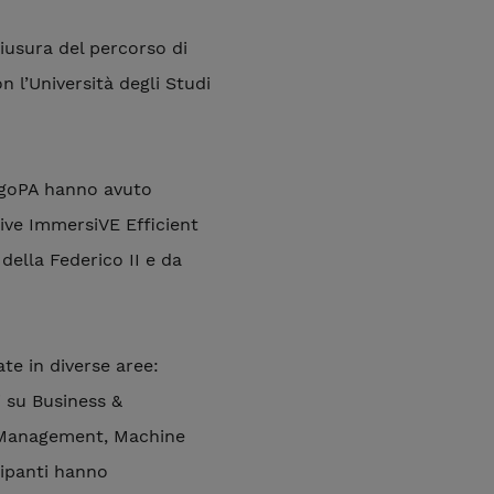
hiusura del percorso di
 l’Università degli Studi
 PagoPA hanno avuto
ive ImmersiVE Efficient
della Federico II e da
late in diverse aree:
i su Business &
t Management, Machine
cipanti hanno