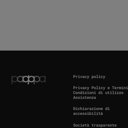
Privacy policy
Privacy Policy e Termini
Condizioni di utilizzo
Assistenza
Dichiarazione di
(link esterno, si apre i
accessibilità
Società trasparente
(link esterno, si apre i