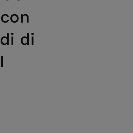
 con
di di
I