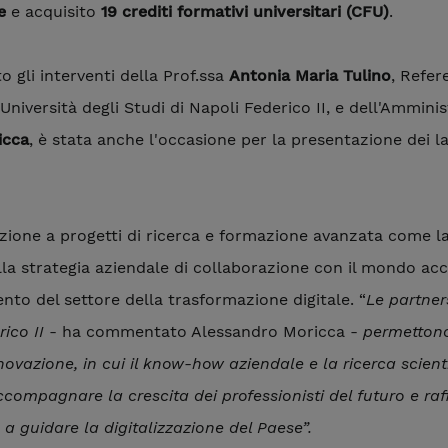
e
e acquisito
19 crediti formativi universitari (CFU)
.
o gli interventi della Prof.ssa
Antonia Maria Tulino
, Refer
niversità degli Studi di Napoli Federico II, e dell'Amminis
icca
, è stata anche l'occasione per la presentazione dei lav
zione a progetti di ricerca e formazione avanzata come l
la strategia aziendale di collaborazione con il mondo ac
ento del settore della trasformazione digitale. “
Le partner
rico II
- ha commentato Alessandro Moricca -
permettono 
novazione, in cui il know-how aziendale e la ricerca scient
accompagnare la crescita dei professionisti del futuro e r
 a guidare la digitalizzazione del Paese”.