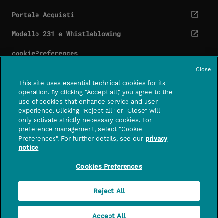
Portale Acquisti
cta.screenReaderExternal
Modello 231 e Whistleblowing
cta.screenReaderExternal
cookiePreferences
Close
This site uses essential technical cookies for its
operation. By clicking "Accept all," you agree to the
use of cookies that enhance service and user
Contatti
Centro assistenza
experience. Clicking "Reject all" or "Close" will
CTA.SCREE
only activate strictly necessary cookies. For
preference management, select "Cookie
FOLLOWUS
Preferences". For further details, see our
privacy
notice
PagoPA S.p.A. – società per azioni con socio unico
– capitale sociale di euro 1,000,000 interamente
Cookies Preferences
versato – sede legale in Roma, Piazza Colonna 370,
CAP 00187 – n. di iscrizione a Registro Imprese di
Reject All
Roma, CF e P.IVA 15376371009
Accept All