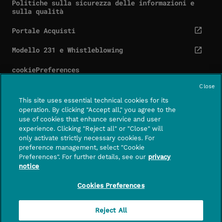
Politiche sulla sicurezza delle informazioni e
sulla qualità
Portale Acquisti
cta.screenReaderExternal
Modello 231 e Whistleblowing
cta.screenReaderExternal
cookiePreferences
Close
This site uses essential technical cookies for its
operation. By clicking "Accept all," you agree to the
use of cookies that enhance service and user
Contatti
Centro assistenza
experience. Clicking "Reject all" or "Close" will
CTA.SCREE
only activate strictly necessary cookies. For
preference management, select "Cookie
FOLLOWUS
Preferences". For further details, see our
privacy
notice
PagoPA S.p.A. – società per azioni con socio unico
– capitale sociale di euro 1,000,000 interamente
Cookies Preferences
versato – sede legale in Roma, Piazza Colonna 370,
CAP 00187 – n. di iscrizione a Registro Imprese di
Reject All
Roma, CF e P.IVA 15376371009