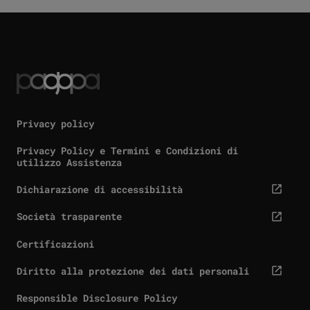
Privacy policy
Privacy Policy e Termini e Condizioni di
utilizzo Assistenza
Dichiarazione di accessibilità
cta.screenReaderExternal
Società trasparente
cta.screenReaderExternal
Certificazioni
Diritto alla protezione dei dati personali
cta.screenReaderExternal
Responsible Disclosure Policy