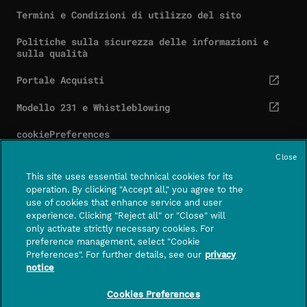
Termini e Condizioni di utilizzo del sito
Politiche sulla sicurezza delle informazioni e
sulla qualità
Portale Acquisti
cta.screenReaderExternal
Modello 231 e Whistleblowing
cta.screenReaderExternal
cookiePreferences
Close
This site uses essential technical cookies for its
operation. By clicking "Accept all," you agree to the
use of cookies that enhance service and user
Contatti
Centro assistenza
experience. Clicking "Reject all" or "Close" will
CTA.SCREE
only activate strictly necessary cookies. For
preference management, select "Cookie
FOLLOWUS
Preferences". For further details, see our
privacy
notice
PagoPA S.p.A. – società per azioni con socio unico
– capitale sociale di euro 1,000,000 interamente
Cookies Preferences
versato – sede legale in Roma, Piazza Colonna 370,