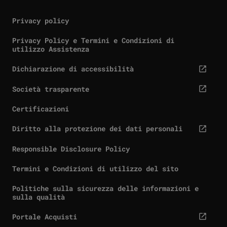
Privacy policy
Privacy Policy e Termini e Condizioni di
utilizzo Assistenza
Dichiarazione di accessibilità
cta.screenReaderExternal
Società trasparente
cta.screenReaderExternal
Certificazioni
Diritto alla protezione dei dati personali
cta.screenReaderExternal
Responsible Disclosure Policy
Termini e Condizioni di utilizzo del sito
Politiche sulla sicurezza delle informazioni e
sulla qualità
Portale Acquisti
cta.screenReaderExternal