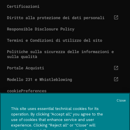
Certificazioni
Diritto alla protezione dei dati personali
cta.screenReaderExternal
Responsible Disclosure Policy
Termini e Condizioni di utilizzo del sito
Politiche sulla sicurezza delle informazioni e
sulla qualità
Portale Acquisti
cta.screenReaderExternal
Modello 231 e Whistleblowing
cta.screenReaderExternal
cookiePreferences
Close
This site uses essential technical cookies for its
operation. By clicking "Accept all," you agree to the
use of cookies that enhance service and user
Contatti
Centro assistenza
experience. Clicking "Reject all" or "Close" will
CTA.SCREE