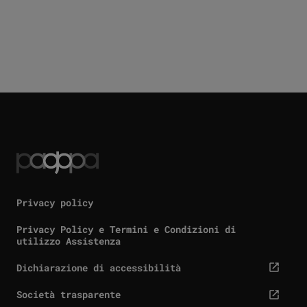
Privacy policy
Privacy Policy e Termini e Condizioni di
utilizzo Assistenza
Dichiarazione di accessibilità
cta.screenReaderExternal
Società trasparente
cta.screenReaderExternal