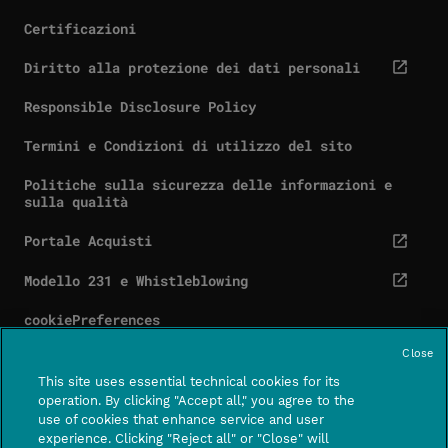
Certificazioni
Diritto alla protezione dei dati personali
cta.screenReaderExternal
Responsible Disclosure Policy
Termini e Condizioni di utilizzo del sito
Politiche sulla sicurezza delle informazioni e
sulla qualità
Portale Acquisti
cta.screenReaderExternal
Modello 231 e Whistleblowing
cta.screenReaderExternal
cookiePreferences
Close
This site uses essential technical cookies for its
operation. By clicking "Accept all," you agree to the
use of cookies that enhance service and user
Contatti
Centro assistenza
experience. Clicking "Reject all" or "Close" will
CTA.SCREE