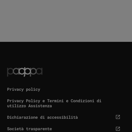
Privacy policy
Privacy Policy e Termini e Condizioni di
utilizzo Assistenza
Dichiarazione di accessibilità
cta.screenReaderExternal
Società trasparente
cta.screenReaderExternal