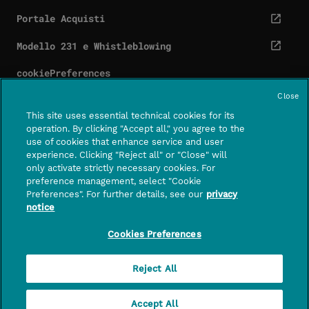
Portale Acquisti
cta.screenReaderExternal
Modello 231 e Whistleblowing
cta.screenReaderExternal
cookiePreferences
Close
This site uses essential technical cookies for its
operation. By clicking "Accept all," you agree to the
use of cookies that enhance service and user
Contatti
Centro assistenza
experience. Clicking "Reject all" or "Close" will
CTA.SCREE
only activate strictly necessary cookies. For
preference management, select "Cookie
FOLLOWUS
Preferences". For further details, see our
privacy
notice
PagoPA S.p.A. – società per azioni con socio unico
– capitale sociale di euro 1,000,000 interamente
Cookies Preferences
versato – sede legale in Roma, Piazza Colonna 370,
CAP 00187 – n. di iscrizione a Registro Imprese di
Reject All
Roma, CF e P.IVA 15376371009
Accept All