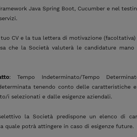
 framework Java Spring Boot, Cucumber e nel testin
ervizi.
l tuo CV e la tua lettera di motivazione (facoltativa)
cisa che la Società valuterà le candidature man
tto
: Tempo Indeterminato/Tempo Determinat
terminata tenendo conto delle caratteristiche e d
o/i selezionati e dalle esigenze aziendali.
 selettivo la Società predispone un elenco di can
a quale potrà attingere in caso di esigenze future.