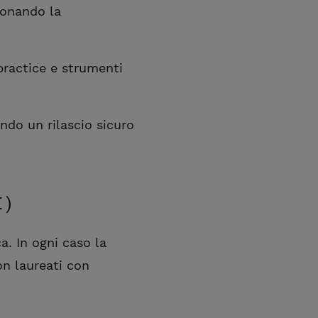
ionando la
practice e strumenti
endo un rilascio sicuro
I)
a. In ogni caso la
on laureati con