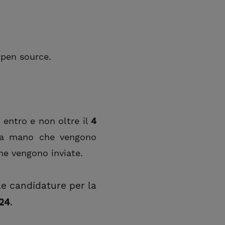
open source.
)
entro e non oltre il
4
o a mano che vengono
he vengono inviate.
le candidature per la
24
.