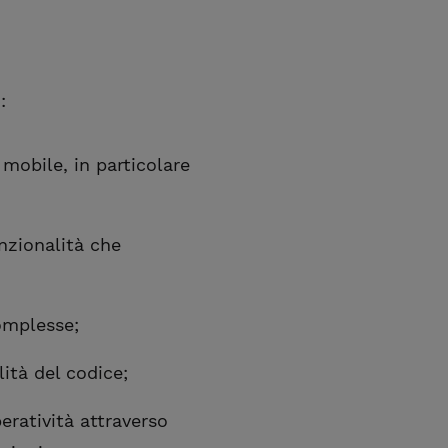
:
 mobile, in particolare
nzionalità che
omplesse;
lità del codice;
eratività attraverso