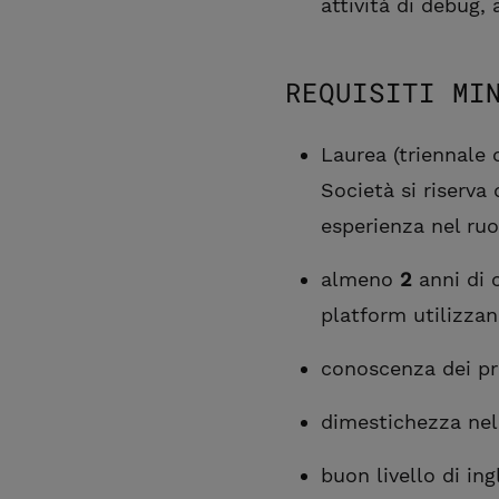
attività di debug, 
REQUISITI MI
Laurea (triennale 
Società si riserva
esperienza nel ruol
almeno
2
anni di 
platform utilizza
conoscenza dei pro
dimestichezza nell
buon livello di ing