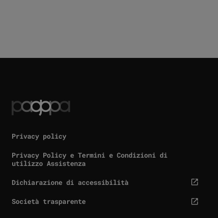
Privacy policy
Privacy Policy e Termini e Condizioni di
utilizzo Assistenza
Dichiarazione di accessibilità
cta.screenReaderExternal
Società trasparente
cta.screenReaderExternal