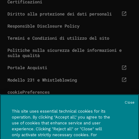
Certificazioni
Diritto alla protezione dei dati personali
cta.screenReaderExternal
Responsible Disclosure Policy
Termini e Condizioni di utilizzo del sito
Politiche sulla sicurezza delle informazioni e
sulla qualità
Portale Acquisti
cta.screenReaderExternal
Modello 231 e Whistleblowing
cta.screenReaderExternal
cookiePreferences
Close
This site uses essential technical cookies for its
operation. By clicking "Accept all," you agree to the
use of cookies that enhance service and user
Contatti
Centro assistenza
experience. Clicking "Reject all" or "Close" will
CTA.SCREE
only activate strictly necessary cookies. For