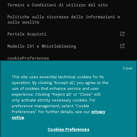
Termini e Condizioni di utilizzo del sito
Politiche sulla sicurezza delle informazioni e
sulla qualità
Portale Acquisti
cta.screenReaderExternal
Modello 231 e Whistleblowing
cta.screenReaderExternal
cookiePreferences
Close
This site uses essential technical cookies for its
operation. By clicking "Accept all," you agree to the
use of cookies that enhance service and user
Contatti
Centro assistenza
experience. Clicking "Reject all" or "Close" will
CTA.SCREE
only activate strictly necessary cookies. For
preference management, select "Cookie
FOLLOWUS
Preferences". For further details, see our
privacy
notice
PagoPA S.p.A. – società per azioni con socio unico
– capitale sociale di euro 1,000,000 interamente
Cookies Preferences
versato – sede legale in Roma, Piazza Colonna 370,