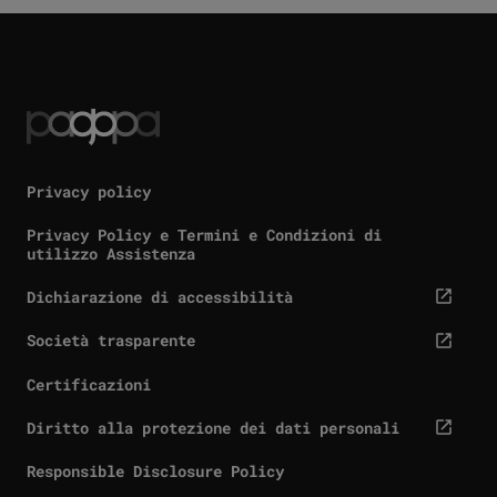
Privacy policy
Privacy Policy e Termini e Condizioni di
utilizzo Assistenza
Dichiarazione di accessibilità
cta.screenReaderExternal
Società trasparente
cta.screenReaderExternal
Certificazioni
Diritto alla protezione dei dati personali
cta.screenReaderExternal
Responsible Disclosure Policy