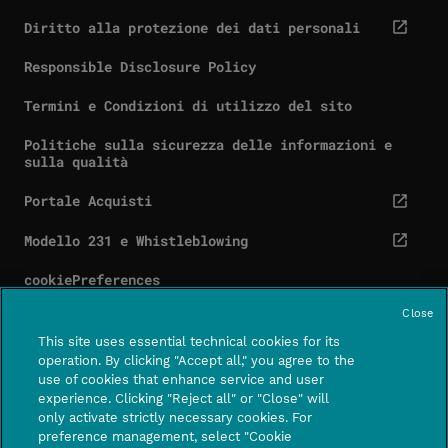
Diritto alla protezione dei dati personali
cta.screenReaderExternal
Responsible Disclosure Policy
Termini e Condizioni di utilizzo del sito
Politiche sulla sicurezza delle informazioni e
sulla qualità
Portale Acquisti
cta.screenReaderExternal
Modello 231 e Whistleblowing
cta.screenReaderExternal
cookiePreferences
Close
This site uses essential technical cookies for its
operation. By clicking "Accept all," you agree to the
use of cookies that enhance service and user
Contatti
Centro assistenza
experience. Clicking "Reject all" or "Close" will
CTA.SCREE
only activate strictly necessary cookies. For
preference management, select "Cookie
FOLLOWUS