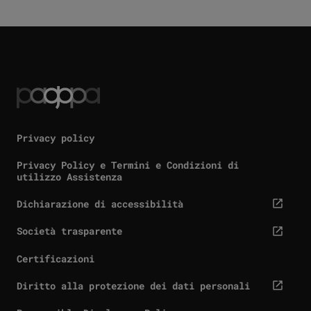
Privacy policy
Privacy Policy e Termini e Condizioni di
utilizzo Assistenza
Dichiarazione di accessibilità
cta.screenReaderExternal
Società trasparente
cta.screenReaderExternal
Certificazioni
Diritto alla protezione dei dati personali
cta.screenReaderExternal